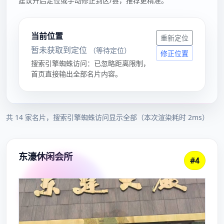
随着生活节奏的加快，越来越多的高端人群开始追求更为
精致的生活体验。上海24小时上门茶服务，正是这种需
求的应运而生，它打破了传统茶文化的界限，给都市人带
来了一种全新的、私人化的享受方式。无论是商务接待、
家庭聚会还是私人宴会，精致的茶艺服务为每一位顾客带
来非凡的感官体验。
上海的上门茶服务是一项结合传统茶道与现代服务理念的
高端体验。从茶艺师的着装、茶具的选择到茶叶的品类，
每一环节都体现了对细节的极致追求。服务人员不仅拥有
深厚的茶艺知识，更会根据顾客的需求，精心挑选适合的
茶品，并通过一系列独特的茶艺表演，提升品茶的艺术性
与仪式感。
这项服务的最大亮点之一便是其24小时的灵活性。无论
是白天还是夜晚，顾客都可以随时预约到专业的茶艺师上