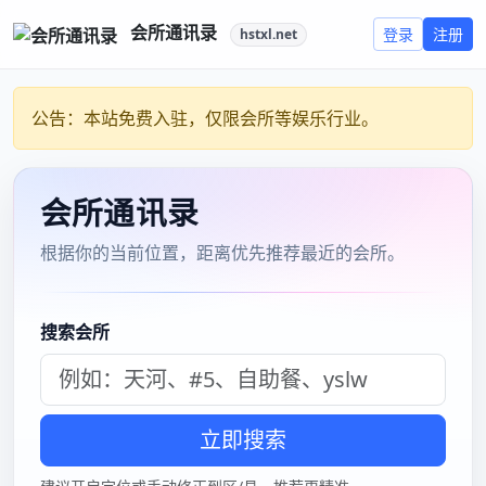
Skip
2024魔都新茶论坛
to
真实租人陪玩app推荐
content
Posted:
2026年2月26日
Categories:
给钱就约的app
上海喝茶网能买到稀有外菜
吗？
探秘上海喝茶网稀有外菜购买情况
在当今网络购物日益发达的时代，上海喝茶网作为一个特
定的网络平台，很多人会好奇能否在上面买到稀有外菜。